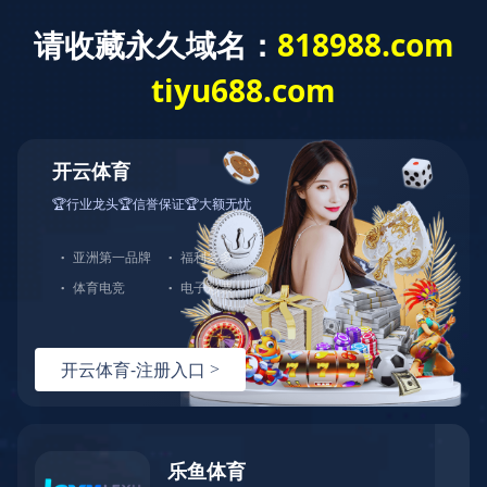
leyu乐鱼web登录入口
leyu乐鱼web登录入口
关于我们
公司业绩
服务领域
诚邀合作
案例展示
人才招聘
PROJECT CASE
leyu乐鱼web登录入口-leyu（中国）
案例展示