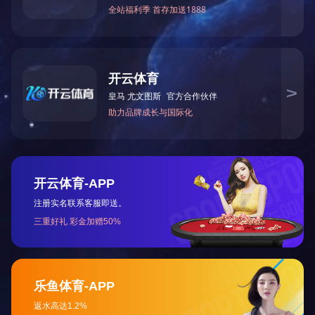
联系电话：15004688015
联系电话：0451-51071469
联系地址：黑龙江省哈尔滨市道里区汇智中心D座603室
姓名 Name
电话 Phone
内容 Content
*